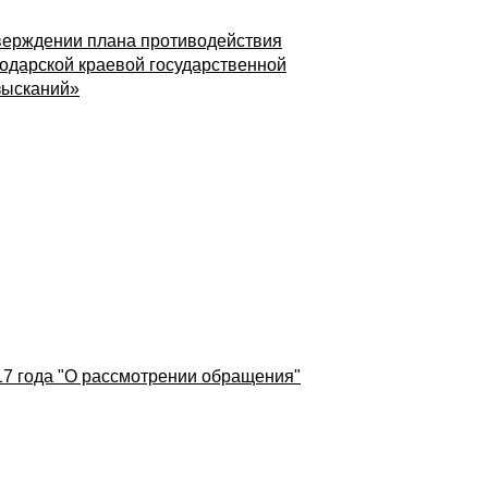
тверждении плана противодействия
одарской краевой государственной
зысканий»
17 года "О рассмотрении обращения"