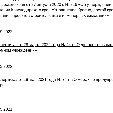
арского края от 27 августа 2020 г. № 216 «Об утверждении
ении Краснодарского края «Управление Краснодарской кра
вания, проектов строительства и инженерных изысканий»
9.2022
спертиза» от 28 марта 2022 года № 44-п«О дополнительны
номном учреждении»
3.2022
спертиза» от 18 мая 2021 года № 74-п «О мерах по предуп
и»
й
5.2021